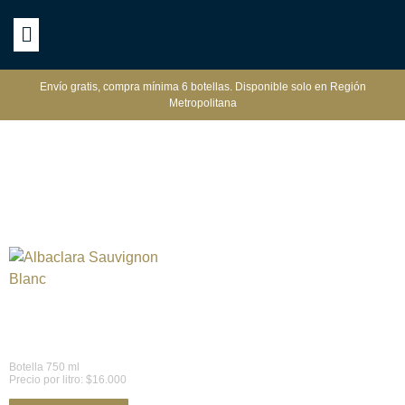
Envío gratis, compra mínima 6 botellas. Disponible solo en Región
Metropolitana
Albaclara Sauvignon Blanc
$
12.000
Botella 750 ml
Precio por litro: $16.000